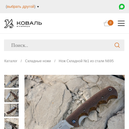
(
выбрать другой
)
0
Каталог
/
Складные ножи
/
Нож Складной №1 из стали N695