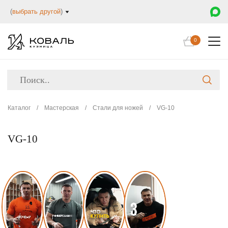
(
выбрать другой
)
0
Каталог
/
Мастерская
/
Стали для ножей
/
VG-10
VG-10