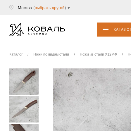
Москва
(
выбрать другой
)
КАТАЛО
Каталог
/
Ножи по видам стали
/
Ножи из стали Х12МФ
/
Н