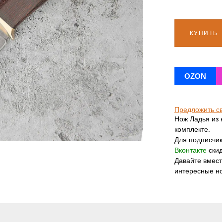
КУПИТЬ
OZON
Предложить с
Нож Ладья из 
комплекте.
Для подписчи
Вконтакте
скид
Давайте вмес
интересные н