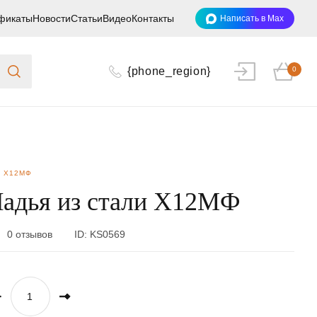
фикаты
Новости
Статьи
Видео
Контакты
Написать в Max
{phone_region}
0
И Х12МФ
адья из стали Х12МФ
0 отзывов
ID:
KS0569