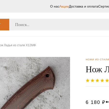
О нас
Акции
Доставка и оплата
Серти
Г
ож Ладья из стали Х12МФ
НОЖИ ИЗ СТАЛ
Нож Л
6 180
₽