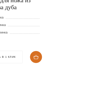
для ножа из
Шкатулка для ножа
а дуба
массива дуба и ко
нка
Длина клинка
инка
Ширина клинка
линка
Толщина клинка
4 350
₽
 В 1 КЛИК
КУПИТЬ В 1 КЛИК