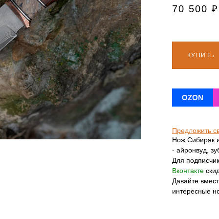
70 500
₽
КУПИТЬ
OZON
Предложить с
Нож Сибиряк и
- айронвуд, з
Для подписчи
Вконтакте
скид
Давайте вмес
интересные н