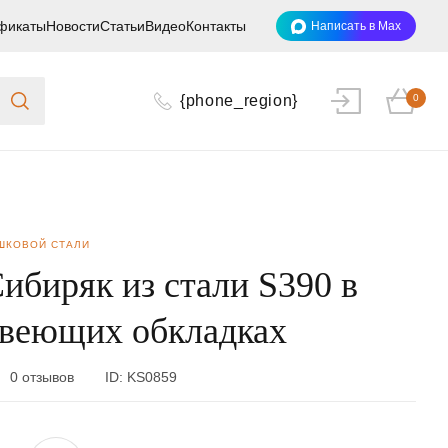
фикаты
Новости
Статьи
Видео
Контакты
Написать в Max
{phone_region}
0
ШКОВОЙ СТАЛИ
ибиряк из стали S390 в
веющих обкладках
0 отзывов
ID:
KS0859