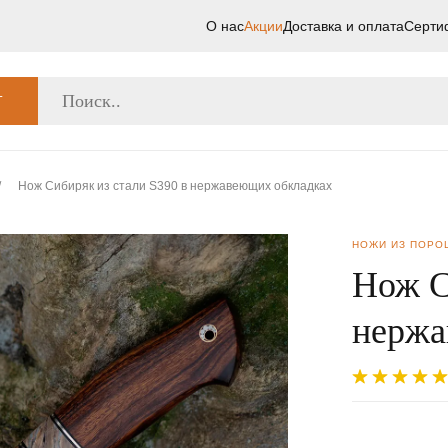
О нас
Акции
Доставка и оплата
Серти
Г
/
Нож Сибиряк из стали S390 в нержавеющих обкладках
НОЖИ ИЗ ПОРО
Нож С
нержа