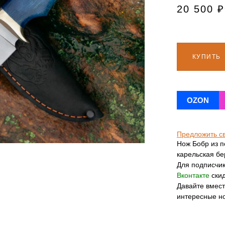
20 500
₽
КУПИТЬ
OZON
Предложить с
Нож Бобр из п
карельская бе
Для подписчи
Вконтакте
скид
Давайте вмес
интересные н