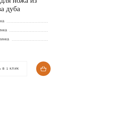
для ножа из
бусинкой
а дуба
Длина клинка
нка
Ширина клинка
инка
Толщина клинка
линка
382
₽
КУПИТЬ В 1 КЛИК
 В 1 КЛИК