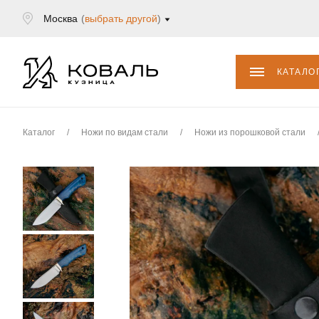
Москва
(
выбрать другой
)
КАТАЛО
Каталог
/
Ножи по видам стали
/
Ножи из порошковой стали