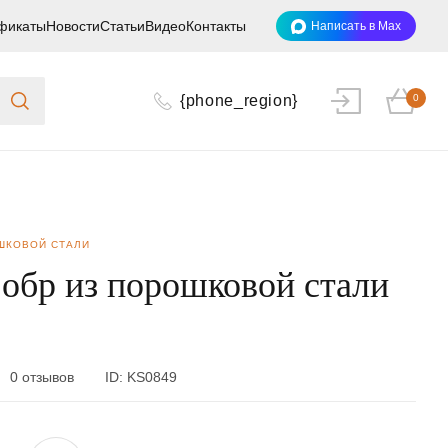
фикаты
Новости
Статьи
Видео
Контакты
Написать в Max
{phone_region}
0
ШКОВОЙ СТАЛИ
обр из порошковой стали
0 отзывов
ID:
KS0849