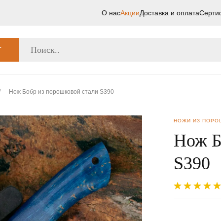
О нас
Акции
Доставка и оплата
Серти
Г
/
Нож Бобр из порошковой стали S390
НОЖИ ИЗ ПОРО
Нож Б
S390