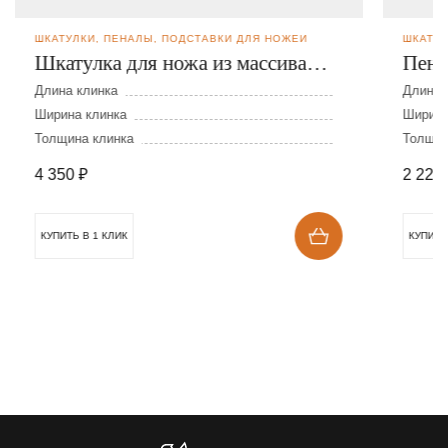
ШКАТУЛКИ, ПЕНАЛЫ, ПОДСТАВКИ ДЛЯ НОЖЕЙ
ШКАТУЛ
Шкатулка для ножа из массива
Пена
дуба и кожи
Длина клинка
Длина 
Ширина клинка
Ширина
Толщина клинка
Толщин
4 350
₽
2 228
КУПИТЬ В 1 КЛИК
КУПИТЬ