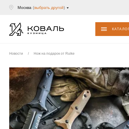
Москва
(
выбрать другой
)
КАТАЛО
Новости
/
Нож на подарок от Ruike