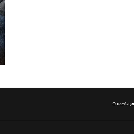
О нас
Акци