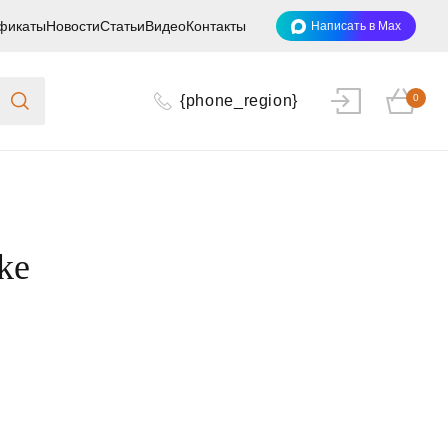
фикаты
Новости
Статьи
Видео
Контакты
Написать в Max
{phone_region}
0
ke